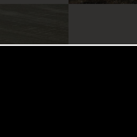
Ti sentirai a casa
Gli Ap
La ristrutturazione del 
consapevolezza di dover 
Sono stati così ricavati
tufo, il travertino e il 