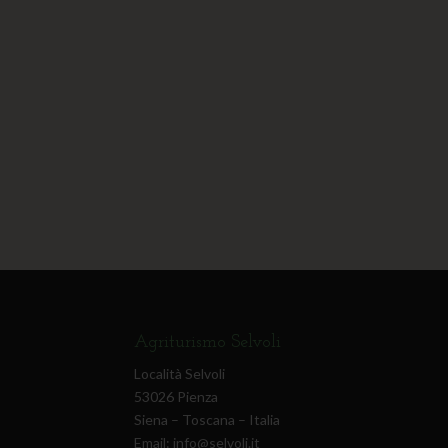
Agriturismo Selvoli
Località Selvoli
53026 Pienza
Siena – Toscana – Italia
Email:
info@selvoli.it