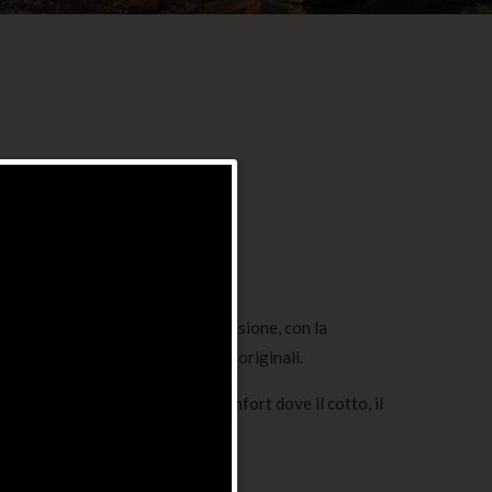
partamenti
podere è stata effettuata con passione, con la
rispettare le forme e i materiali originali.
 4 appartamenti dotati di ogni comfort dove il cotto, il
legno sono i naturali protagonisti.