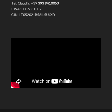
Tel. Claudia: +39
393 9410053
P.IVA: 00868310525
CIN: IT052021B56IL5UJXD