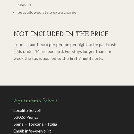
season
pets allowed at no extra charge
NOT INCLUDED IN THE PRICE
Tourist tax: 1 euro per person per night to be paid cash
(kids under 14 are exempt). For stays longer than one
week the tax is applied to the first 7 nights only.
Agriturismo Selvoli
Località Selvoli
53026 Pienza
Siena – Toscana – Italia
Email:
info@selvoli.it