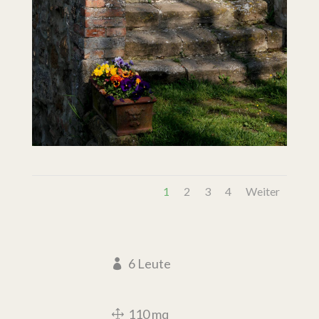
1
2
3
4
Weiter
6 Leute
110 mq